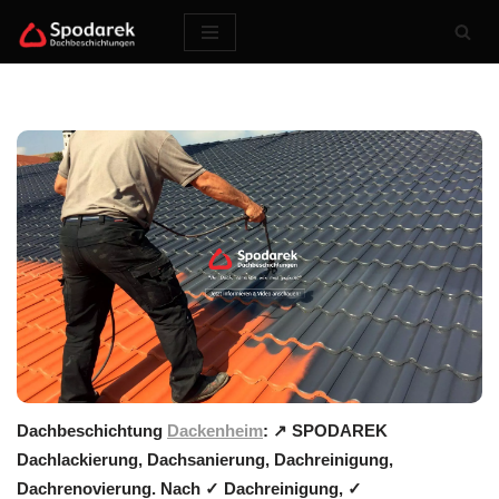
Zum
Inhalt
springen
Dachbeschichtung
Dackenheim
: ↗️ SPODAREK
Dachlackierung, Dachsanierung, Dachreinigung,
Dachrenovierung. Nach ✓ Dachreinigung, ✓