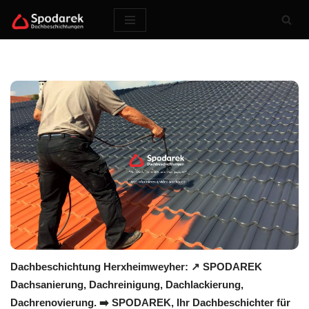
Zum
Inhalt
springen
Dachbeschichtung Herxheimweyher: ↗️ SPODAREK
Dachsanierung, Dachreinigung, Dachlackierung,
Dachrenovierung. ➡️ SPODAREK, Ihr Dachbeschichter für