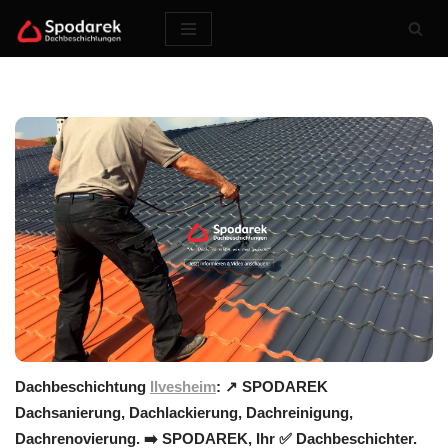
Zum
Inhalt
springen
Dachbeschichtung
Ilvesheim
: ↗️ SPODAREK
Dachsanierung, Dachlackierung, Dachreinigung,
Dachrenovierung. ➡️ SPODAREK, Ihr ✅ Dachbeschichter.