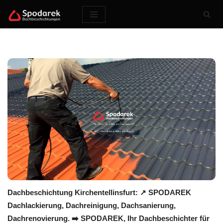
Zum
Inhalt
springen
Dachbeschichtung Kirchentellinsfurt: ↗️ SPODAREK
Dachlackierung, Dachreinigung, Dachsanierung,
Dachrenovierung. ➡️ SPODAREK, Ihr Dachbeschichter für