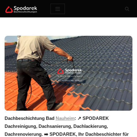
Zum
Inhalt
springen
Dachbeschichtung Bad
Nauheim
: ↗️ SPODAREK
Dachreinigung, Dachsanierung, Dachlackierung,
Dachrenovierung. ➡️ SPODAREK, Ihr Dachbeschichter für