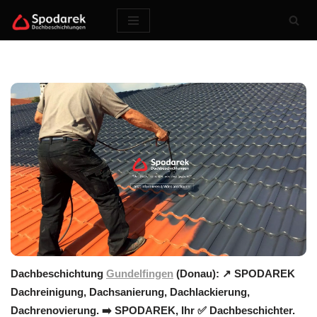
Zum
Inhalt
springen
Dachbeschichtung
Gundelfingen
(Donau): ↗️ SPODAREK
Dachreinigung, Dachsanierung, Dachlackierung,
Dachrenovierung. ➡️ SPODAREK, Ihr ✅ Dachbeschichter.