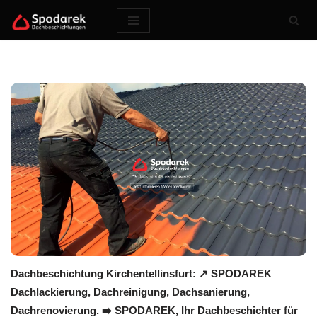
Zum
Inhalt
springen
Dachbeschichtung Kirchentellinsfurt: ↗️ SPODAREK
Dachlackierung, Dachreinigung, Dachsanierung,
Dachrenovierung. ➡️ SPODAREK, Ihr Dachbeschichter für