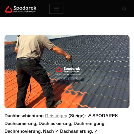
Zum
Inhalt
springen
Dachbeschichtung
Geislingen
(Steige): ↗️ SPODAREK
Dachsanierung, Dachlackierung, Dachreinigung,
Dachrenovierung. Nach ✓ Dachsanierung, ✓